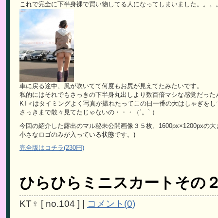
これで完全に下半身裸で買い物してる人になってしまいました。。。
車に戻る途中、風が吹いてて何度もお尻が見えてたみたいです。
私的にはそれでもさっきの下半身丸出しより数百倍マシな感覚だった
KT♂はタイミングよく写真が撮れたってこの日一番の大はしゃぎをしてい
さっきまで散々見てたじゃないの・・・（´。` ）
今回の紹介した露出のマル秘未公開画像３５枚、1600px×1200pxの大
小さなロゴのみが入っている状態です。)
完全版はコチラ(230円)
ひらひらミニスカートその２P
KT♀
[
no.104
]
|
コメント(0)