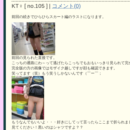
KT♀
[
no.105
]
|
コメント(0)
前回の続きでひらひらスカート編のラストになります。
前回の見られた直後です。
こっちの通路にわ～って逃げたらこっちでもおもいっきり見られて完
完全版の方の画像ではモザイク越しですが顔も確認できます。
笑ってます（笑）もう笑うしかないんです（￣ー￣；
もうなんでもいいよ・・・好きにしてって言ったらここまで折られま
見てください！黒いのはシャツですよ？？