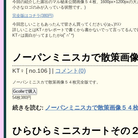
今回の紹介した露出のマル秘未公開画像５４枚、1600px×1200pxの大
小さなロゴのみが入っている状態です。)
完全版はコチラ(380円)
今回悲しいこともあったんで皆さん買ってください(ﾉд-｡)ｸｽﾝ
詳しいことはKT♂がレポートで書くから書かないでって言ってるんで書
KT♂は面白がってましたがo(ﾟ∩ﾟ*)
ノーパンミニスカで散策画
KT♀
[
no.106
]
|
コメント(0)
ノーパンミニスカで散策画像５４枚完全版です。
54枚380円
続きを読む:
ノーパンミニスカで散策画像５４
ひらひらミニスカートその２P