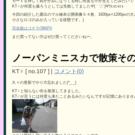
カートを押して前かがみになってる時に何度も中が見えてたみたいで
KT♂が何度も撮ろうとしては失敗してましたΨ(｀◇´)Ψｳﾋｮﾋｮﾋｮ
今回の紹介した露出のマル秘未公開画像５４枚、1600px×1200pxの大
小さなロゴのみが入っている状態です。)
完全版はコチラ(380円)
まだ買ってない方はぜひ買ってくださいねー。
ノーパンミニスカで散策そ
KT♀
[
no.107
]
|
コメント(0)
久々の更新でやり方忘れました(*_ _)
KT♂と知らない街を散策してきました。
KT♂が言うには何度も来たことあるみたいなんですが記憶にありません(