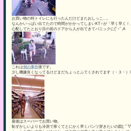
お買い物の時トイレにも行ったんだけどまたおしっこ...。
なんかいっぱい出てたので時間がかかってしまいKT♂が「早く早く！
心配してたとおり目の前のドアから人が出てきてパニックに(ﾟｰﾟ;A
これは
例の事件
後です。
少し機嫌良くなってるけどまだちょっとふてくされてます（・３・）ﾌ
最後はスーパーでお買い物。
恥ずかしいよりも冷房で寒くてとにかく早くパンツ穿きたいの図(; ﾟ∇