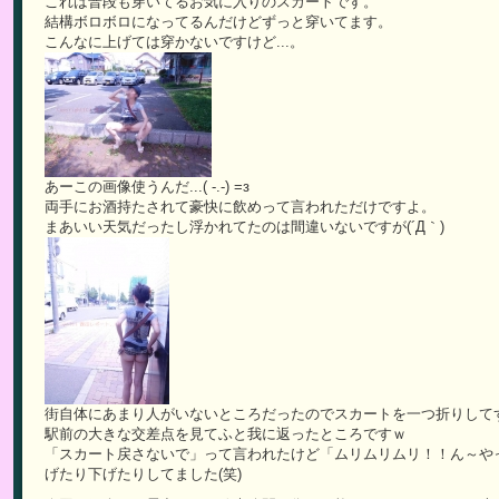
これは普段も穿いてるお気に入りのスカートです。
結構ボロボロになってるんだけどずっと穿いてます。
こんなに上げては穿かないですけど...。
あーこの画像使うんだ...( -.-) =з
両手にお酒持たされて豪快に飲めって言われただけですよ。
まあいい天気だったし浮かれてたのは間違いないですが(´Д｀)
街自体にあまり人がいないところだったのでスカートを一つ折りして
駅前の大きな交差点を見てふと我に返ったところですｗ
「スカート戻さないで」って言われたけど「ムリムリムリ！！ん～や
げたり下げたりしてました(笑)