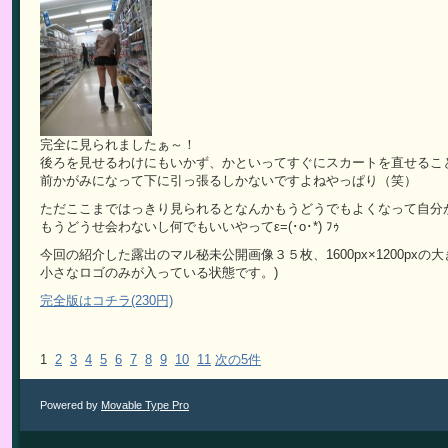
完全に見られましたぁ～！
後ろを見せるわけにもいかず、かといってすぐにスカートを直せるこ
前かがみになって下に引っ張るしかないですよねやっぱり（笑）
ただここまではっきり見られるとなんかもうどうでもよくなって自分
もうどうせ会わないし何でもいいやってε=(･o･*) ﾌｩ
今回の紹介した露出のマル秘未公開画像３５枚、1600px×1200pxの大
小さなロゴのみが入っている状態です。)
完全版はコチラ(230円)
1
2
3
4
5
6
7
8
9
10
11
次の5件
Powered by
Movable Type Pro