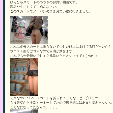
ひらひらスカートのつづきのお買い物編です。
題名ややこしくてごめんなさい。
このスカートでノーパンのままお買い物に行きました。
これは多分スカートは折らないで少しだけ上に上げてる時だったかと
ウエスト部分はゴムなので自由が効きます。
これでも十分短いでしょ？風吹いたらオシマイです(´･ω･`;)
それなのにKT♂にスカートを折られてこんなことに(ﾟ□ﾟ;)ｱﾜﾜ
もう最初から全部すーすーしてたので感覚的にはあまり変わらないん
こんなになってたなんて。。。。