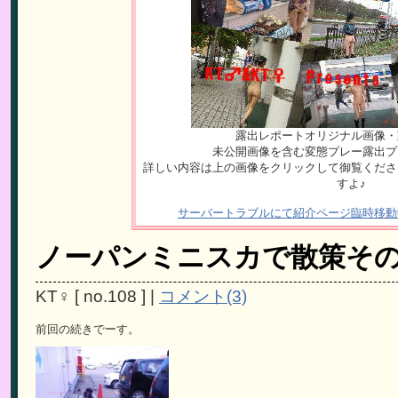
露出レポートオリジナル画像・
未公開画像を含む変態プレー露出プ
詳しい内容は上の画像をクリックして御覧くださ
すよ♪
サーバートラブルにて紹介ページ臨時移動
ノーパンミニスカで散策そ
KT♀
[
no.108
]
|
コメント(3)
前回の続きでーす。